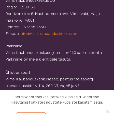
Viimsi Kaubanduskeskus OÜ
Reg nr: 12108168
Randvere tee 6, Haabneeme alevik, Viimsi vald, Harju
maakond, 74001
Telefon: +372 650 5500
E-post:
info@viimsikaubanduskeskus.ee
Parkimine
Viimsi Kaubanduskeskuse juures on 140 parkimiskohta.
Parkimine on meie klientidele tasuta.
Ühistransport
Viimsi Kaubanduskeskusesse, peatus Mõisapargi,
toovad bussid: 1A, 114, 260, V1, V4, V5 ja V7.
Sellel veebilehel kasutatakse küpsiseid. Veebilehe
kasutamist jätkates nõustute küpsiste kasutamisega.