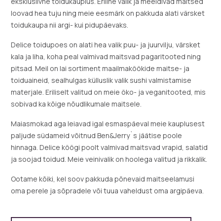
eksklusiivne toidukauplus. Eriline valik ja meeldivad maitsed
loovad hea tuju ning meie eesmärk on pakkuda alati värsket
toidukaupa nii argi- kui pidupäevaks.
Delice toidupoes on alati hea valik puu- ja juurvilju, värsket
kala ja liha, koha peal valmivad maitsvad pagaritooted ning
pitsad. Meil on lai sortiment maailmaköökide maitse- ja
toiduaineid, sealhulgas külluslik valik sushi valmistamise
materjale. Eriliselt valitud on meie öko- ja veganitooted, mis
sobivad ka kõige nõudlikumale maitsele.
Maiasmokad aga leiavad igal esmaspäeval meie kauplusest
paljude südameid võitnud Ben&Jerry`s jäätise poole
hinnaga. Delice köögi poolt valmivad maitsvad vrapid, salatid
ja soojad toidud. Meie veinivalik on hoolega valitud ja rikkalik.
Ootame kõiki, kel soov pakkuda põnevaid maitseelamusi
oma perele ja sõpradele või tuua vaheldust oma argipäeva.