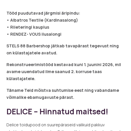
Tööd puudutavad järgmisi äripindu:
• Albatros Textile (Kardinasalong)
• Riieteringi kauplus
• RENDEZ- VOUS ilusalongi
STELS 88 Barbershop jätkab tavapärast tegevust ning
on külastajatele avatud.
Rekonstrueerimistööd kestavad kuni 1. juunini 2026, mil
avame uuendatud ilme saanud 2. korruse taas
külastajatele.
Täname Teid mõistva suhtumise eest ning vabandame
võimalike ebamugavuste pärast.
DELICE – Hinnatud maitsed!
Delice toidupood on suurepäraseid valikuid pakkuv