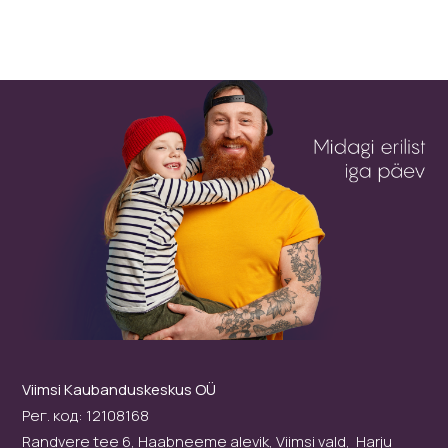
Viimsi Kaubanduskeskus OÜ
Рег. код: 12108168
Randvere tee 6, Haabneeme alevik, Viimsi vald, Harju