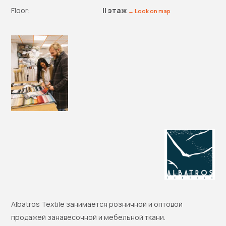
Floor:
II этаж
→ Look on map
Albatros Textile занимается р
озничной и опт
о
вой
продажей занав
е
сочной и м
е
бельной ткани.