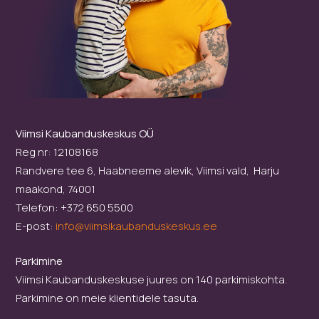
Viimsi Kaubanduskeskus OÜ
Reg nr: 12108168
Randvere tee 6, Haabneeme alevik, Viimsi vald, Harju
maakond, 74001
Telefon: +372 650 5500
E-post:
info@viimsikaubanduskeskus.ee
Parkimine
Viimsi Kaubanduskeskuse juures on 140 parkimiskohta.
Parkimine on meie klientidele tasuta.