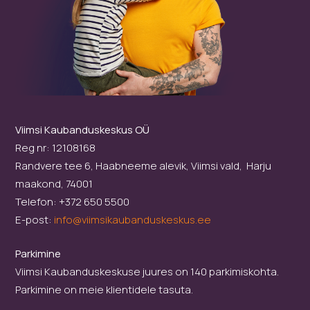
Viimsi Kaubanduskeskus OÜ
Reg nr: 12108168
Randvere tee 6, Haabneeme alevik, Viimsi vald, Harju
maakond, 74001
Telefon: +372 650 5500
E-post:
info@viimsikaubanduskeskus.ee
Parkimine
Viimsi Kaubanduskeskuse juures on 140 parkimiskohta.
Parkimine on meie klientidele tasuta.