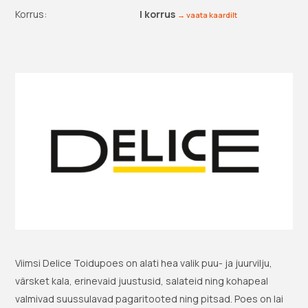
Korrus:
I korrus
→ vaata kaardilt
Viimsi Delice Toidupoes on alati hea valik puu- ja juurvilju,
värsket kala, erinevaid juustusid, salateid ning kohapeal
valmivad suussulavad pagaritooted ning pitsad. Poes on lai