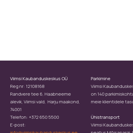
Viimsi Kaubanduskeskus OÜ
Parkimine
Reg nr: 12108168
Viimsi Kaubanduske
Randvere tee 6, Haabneeme
on 140 parkimiskoht
alevik, Viimsi vald, Harju maakond,
meie klientidele tas
74001
Telefon: +372 650 5500
Ühistransport
E-post:
Viimsi Kaubanduske
info@viimsikaubanduskeskus.ee
peatus Mõisapargi,