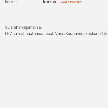
Korrus:
I korrus
→ vaata kaardilt
Sularaha väljamakse.
LHV sularahaautomaat asub Viimsi Kaubanduskeskuse 1. ko