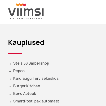
Kauplused
Stels 88 Barbershop
Pepco
Karulaugu Tervisekeskus
Burger Kitchen
Benu Apteek
SmartPosti pakiautomaat