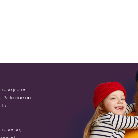
skuse juures
a. Parkimine on
uta.
skusesse,
 toovad